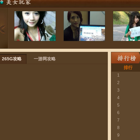
265G攻略
一游网攻略
排行
1
2
3
4
5
6
7
8
9