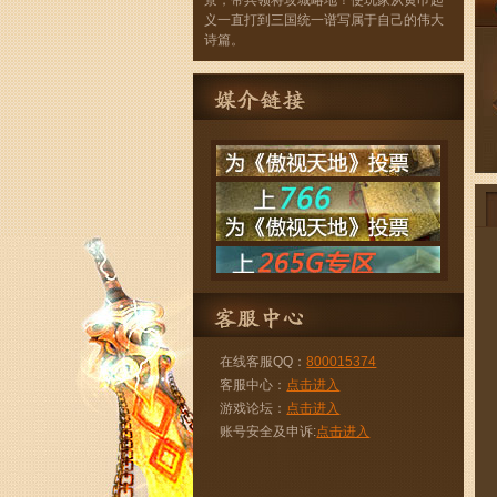
景，带兵领将攻城略地！使玩家从黄巾起
义一直打到三国统一谱写属于自己的伟大
诗篇。
在线客服QQ：
800015374
客服中心：
点击进入
游戏论坛：
点击进入
账号安全及申诉:
点击进入