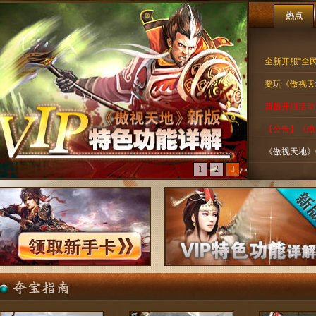
热点
全新开服“全
要玩《傲视天
新版开服活动
【公告】《傲
《傲视天地》
1
2
3