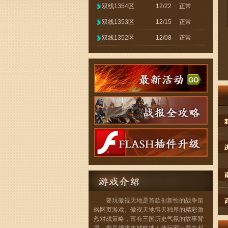
双线1354区
12/22
正常
双线1353区
12/15
正常
双线1352区
12/08
正常
要玩傲视天地是首款创新性的战争策
略网页游戏。傲视天地得天独厚的精彩激
烈对战策略，富有三国历史气氛的故事背