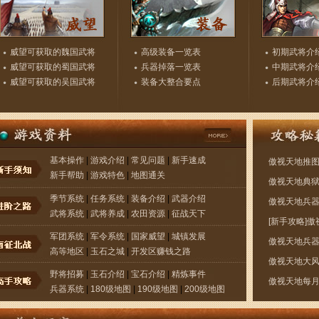
威望可获取的魏国武将
高级装备一览表
初期武将介
威望可获取的蜀国武将
兵器掉落一览表
中期武将介
威望可获取的吴国武将
装备大整合要点
后期武将介
基本操作
|
游戏介绍
|
常见问题
|
新手速成
傲视天地推
新手帮助
|
游戏特色
|
地图通关
傲视天地典
季节系统
|
任务系统
|
装备介绍
|
武器介绍
傲视天地兵
武将系统
|
武将养成
|
农田资源
|
征战天下
[新手攻略]
军团系统
|
军令系统
|
国家威望
|
城镇发展
傲视天地兵
高等地区
|
玉石之城
|
开发区赚钱之路
傲视天地大
野将招募
|
玉石介绍
|
宝石介绍
|
精炼事件
傲视天地每
兵器系统
|
180级地图
|
190级地图
|
200级地图