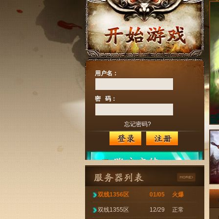
用户名：
密 码：
忘记密码?
双线1356区
01/05
火爆
双线1355区
12/29
正常