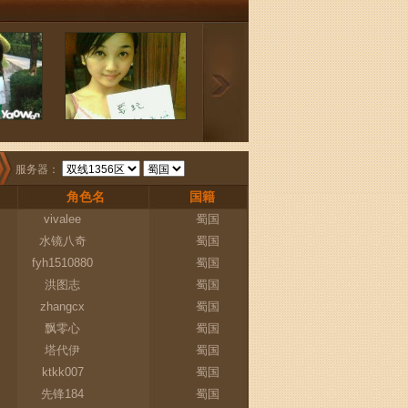
服务器：
角色名
国籍
vivalee
蜀国
水镜八奇
蜀国
fyh1510880
蜀国
洪图志
蜀国
zhangcx
蜀国
飘零心
蜀国
塔代伊
蜀国
ktkk007
蜀国
先锋184
蜀国