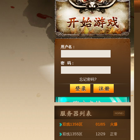
用户名：
密 码：
忘记密码?
双线1356区
01/05
火爆
双线1355区
12/29
正常