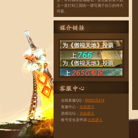
景，带兵领将攻城略地！使玩家从黄巾起
义一直打到三国统一谱写属于自己的伟大
诗篇。
在线客服QQ：
800015374
客服中心：
点击进入
游戏论坛：
点击进入
账号安全及申诉:
点击进入