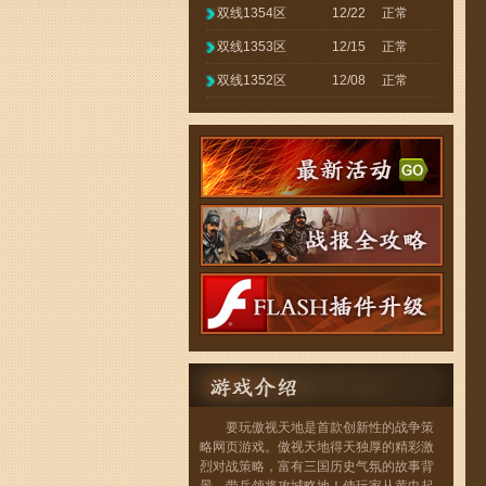
双线1354区
12/22
正常
双线1353区
12/15
正常
双线1352区
12/08
正常
要玩傲视天地是首款创新性的战争策
略网页游戏。傲视天地得天独厚的精彩激
烈对战策略，富有三国历史气氛的故事背