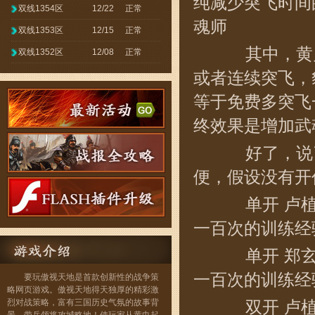
纯减少突飞时间
双线1354区
12/22
正常
魂师
双线1353区
12/15
正常
其中，黄月
双线1352区
12/08
正常
或者连续突飞，
等于免费多突飞
终效果是增加武
好了，说了
便，假设没有开
单开 卢植 
一百次的训练经验
单开 郑玄 
一百次的训练经验
要玩傲视天地是首款创新性的战争策
略网页游戏。傲视天地得天独厚的精彩激
烈对战策略，富有三国历史气氛的故事背
双开 卢植+