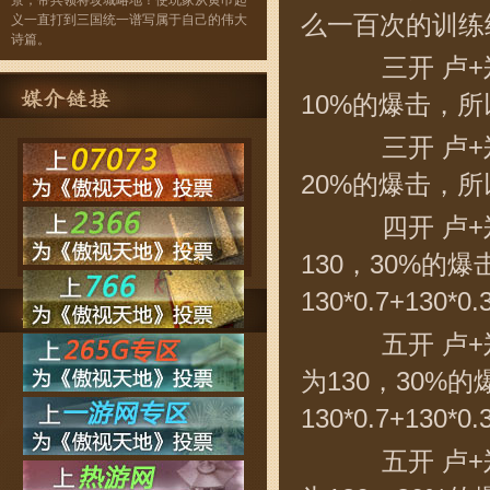
景，带兵领将攻城略地！使玩家从黄巾起
么一百次的训练
义一直打到三国统一谱写属于自己的伟大
诗篇。
三开 卢+郑+
10%的爆击，所以一
三开 卢+郑+
20%的爆击，所以一
四开 卢+郑
130，30%的
130*0.7+130*0.
五开 卢+郑
为130，30
130*0.7+130*0.
五开 卢+郑