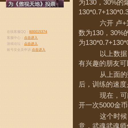
为130，30
130*0.7+130*0.
六开 卢+郑+
数为130，30
在线客服QQ：
800015374
客服中心：
点击进入
为130*0.7+130*0
游戏论坛：
点击进入
账号安全及申诉:
点击进入
以上数据，
有兴趣的朋友可
从上面的数
后，训练的速度是
现在，可能
开一次5000金
这个时候，
意，武魂武魂师