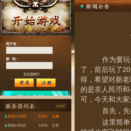
用户名：
作为要玩
密 码：
了，前后玩了2
忘记密码?
得，希望对新老
的是非人民币和
可，今天和大家
首先，先梳
双线1356区
01/05
火爆
这里简单说
双线1355区
12/29
正常